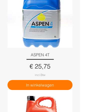
ASPEN 4T
Prijs
€ 25,75
incl.Btw
In winkelwagen