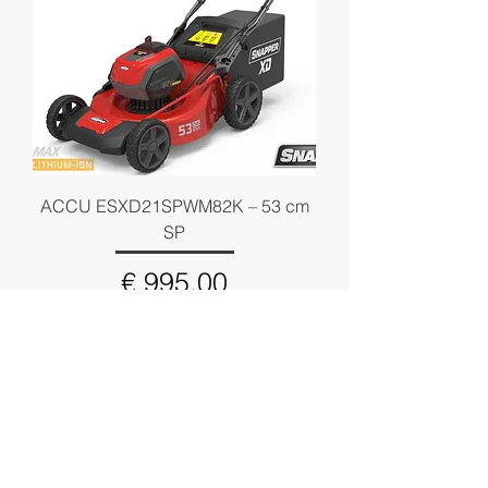
ACCU ESXD21SPWM82K – 53 cm
SP
Prijs
€ 995,00
incl.Btw
Niet op voorraad