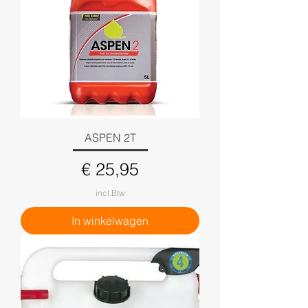
ASPEN 2T
Prijs
€ 25,95
incl.Btw
In winkelwagen