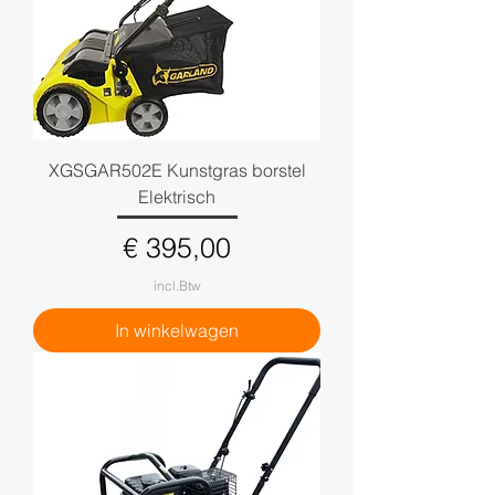
XGSGAR502E Kunstgras borstel
Elektrisch
Prijs
€ 395,00
incl.Btw
In winkelwagen