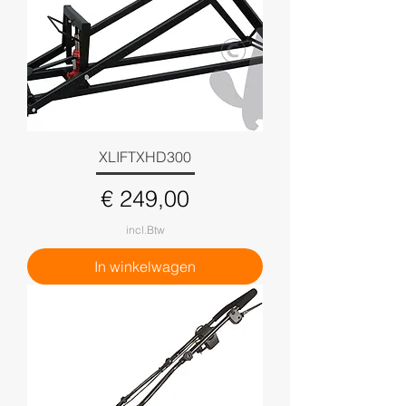
XLIFTXHD300
Prijs
€ 249,00
incl.Btw
In winkelwagen