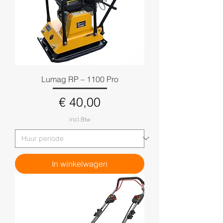
Lumag RP – 1100 Pro
Prijs
€ 40,00
incl.Btw
In winkelwagen