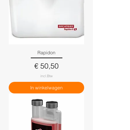
Rapidon
Prijs
€ 50,50
incl.Btw
In winkelwagen