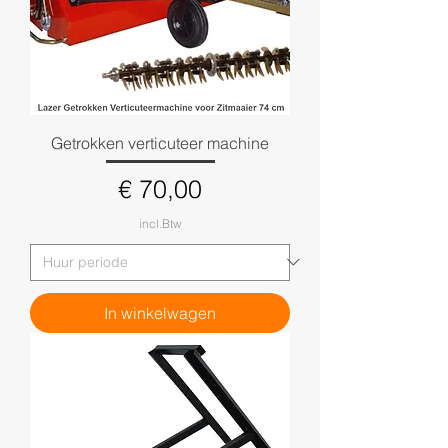
Getrokken verticuteer machine
Prijs
€ 70,00
incl.Btw
In winkelwagen