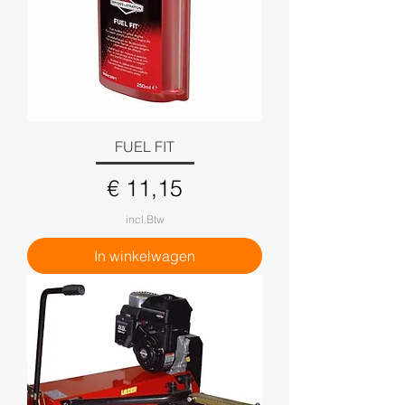
FUEL FIT
Prijs
€ 11,15
incl.Btw
In winkelwagen