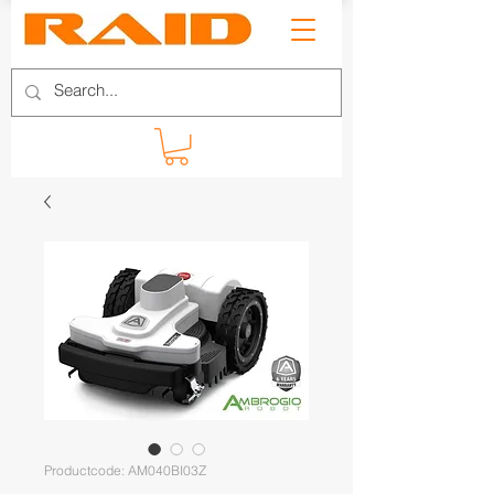
Productcode: AM040BI03Z