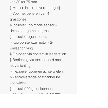
van 30 tot 75 mm.
§ Maaien in spiraalvorm mogelijk.
§ Voor het beheren van 4
graszones.
§ Inclusief Eco mode sensor -
detecteert gemaaid gras.
§ Inclusief regensensor.
§ Koolborstelloze motor - 2-
wielaandrijving.
§ Opladen via contact in laadstation.
§ Bediening via toetsenbord met
ledverlichting.
§ Flexibele rubberen achterwielen.
§ Zelfnivelerende onafhankelijke
voorwielen.
§ Inclusief 20 grondpennen.
§ Afmetingen robot (LxBxH) 635 x
464 x 300 mm.
§ Geluidsniveau 63 dB(A).