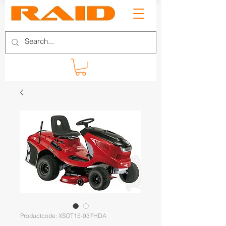
Productcode: XSOT15-937HDA