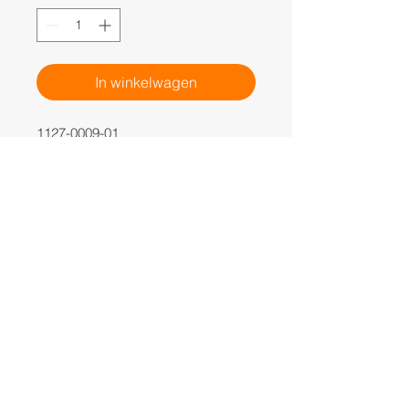
In winkelwagen
1127-0009-01
KIT 12 razors + 12 screws
EDUCATION