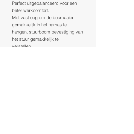
Perfect uitgebalanceerd voor een
beter werkcomfort.
Met vast oog om de bosmaaier
gemakkelijk in het harnas te
hangen, stuurboom bevestiging van
het stuur gemakkelijk te
verstellen.
Stuur met meer beenruimte.
Geleverd zonder snellader en 4 Ah
Li-ion batterij.
"
EDUCATION