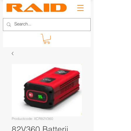
Productcode: XCR82V360
82V360 Batterij