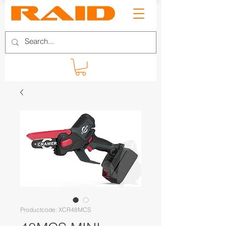
Productcode: XCR48MCS