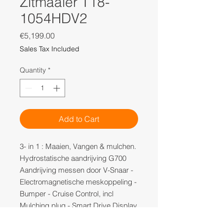
Zitmaaier T18-
1054HDV2
Price
€5,199.00
Sales Tax Included
Quantity
*
Add to Cart
3- in 1 : Maaien, Vangen & mulchen.
Hydrostatische aandrijving G700
Aandrijving messen door V-Snaar -
Electromagnetische meskoppeling -
Bumper - Cruise Control, incl
Mulching plug - Smart Drive Display