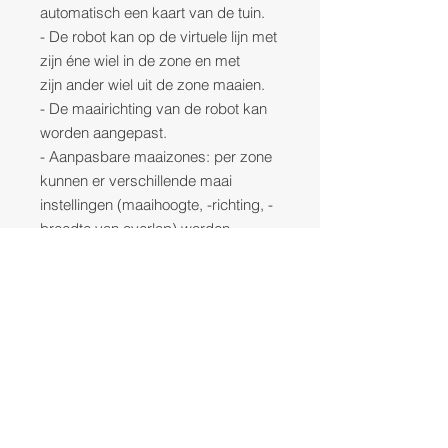
automatisch een kaart van de tuin.
- De robot kan op de virtuele lijn met
zijn éne wiel in de zone en met
zijn ander wiel uit de zone maaien.
- De maairichting van de robot kan
worden aangepast.
- Aanpasbare maaizones: per zone
kunnen er verschillende maai
instellingen (maaihoogte, -richting, -
breedte van overlap) worden
ingesteld.
- Energiebesparende modus: de
robot schakelt zijn LED-verlichting
uit om energie te besparen.
- De robot kan een ongelimiteerd
aantal maaizones inlezen.
- De robot kan worden verbonden
met Wi-Fi, Bluetooth en 4G.
- De robot heeft Super Wi-Fi, een