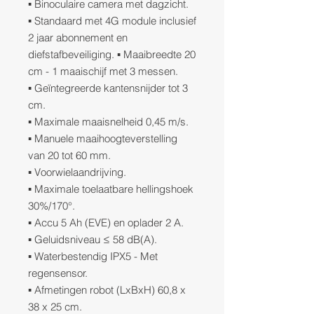
▪ Binoculaire camera met dagzicht.
▪ Standaard met 4G module inclusief
2 jaar abonnement en
diefstafbeveiliging. ▪ Maaibreedte 20
cm - 1 maaischijf met 3 messen.
▪ Geïntegreerde kantensnijder tot 3
cm.
▪ Maximale maaisnelheid 0,45 m/s.
▪ Manuele maaihoogteverstelling
van 20 tot 60 mm.
▪ Voorwielaandrijving.
▪ Maximale toelaatbare hellingshoek
30%/170°.
▪ Accu 5 Ah (EVE) en oplader 2 A.
▪ Geluidsniveau ≤ 58 dB(A).
▪ Waterbestendig IPX5 - Met
regensensor.
▪ Afmetingen robot (LxBxH) 60,8 x
38 x 25 cm.