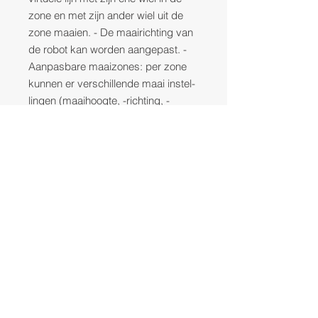
zone en met zijn ander wiel uit de
zone maaien. - De maairichting van
de robot kan worden aangepast. -
Aanpasbare maaizones: per zone
kunnen er verschillende maai instel-
lingen (maaihoogte, -richting, -
breedte van overlap) worden
ingesteld. - De robot heeft geen
energiebesparende modus en werkt
niet energie- besparend. - De robot
kan een ongelimiteerd aantal
maaizones inlezen. - De robot kan
worden verbonden met Wi-Fi,
Bluetooth en 4G. - De robot heeft
Super Wi-Fi, een verbeterde
draadloze netwerktechnolo- gie die
het bereik van de standaard Wi-Fi
vergroot en zorgt voor een betere