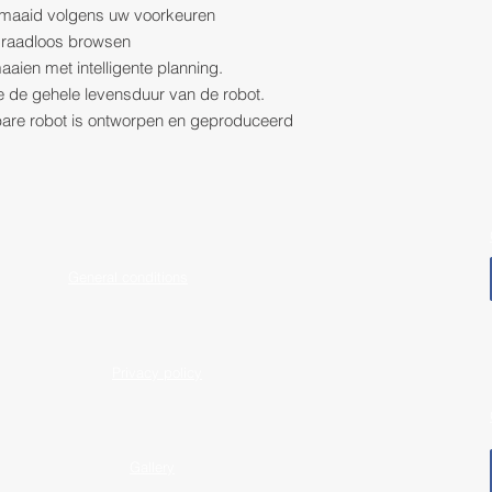
gemaaid volgens uw voorkeuren
 draadloos browsen
aien met intelligente planning.
e de gehele levensduur van de robot.
bare robot is ontworpen en geproduceerd
General conditions
Privacy policy
Gallery