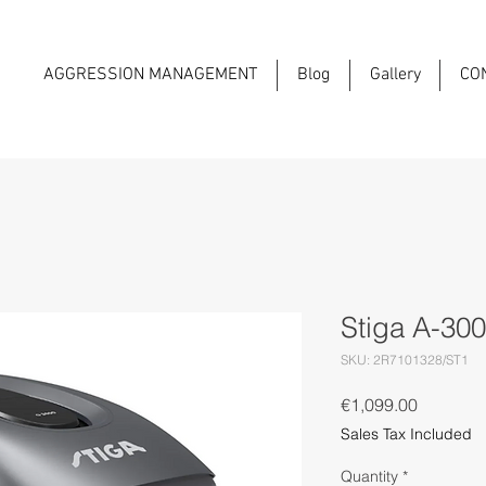
AGGRESSION MANAGEMENT
Blog
Gallery
CO
Stiga A-300
SKU: 2R7101328/ST1
Price
€1,099.00
Sales Tax Included
Quantity
*