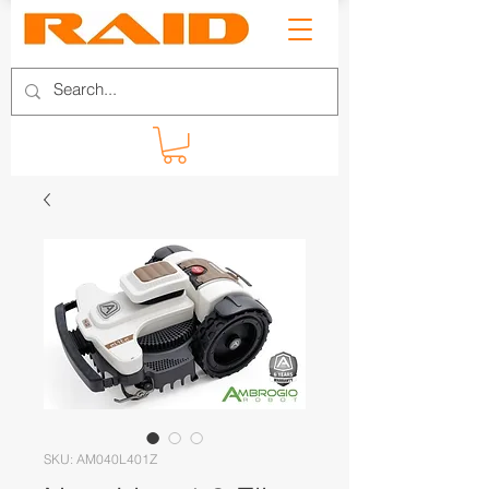
SKU: AM040L401Z