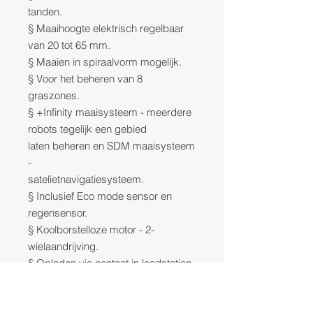
tanden.
§ Maaihoogte elektrisch regelbaar
van 20 tot 65 mm.
§ Maaien in spiraalvorm mogelijk.
§ Voor het beheren van 8
graszones.
§ +Infinity maaisysteem - meerdere
robots tegelijk een gebied
laten beheren en SDM maaisysteem
-
satelietnavigatiesysteem.
§ Inclusief Eco mode sensor en
regensensor.
§ Koolborstelloze motor - 2-
wielaandrijving.
§ Opladen via contact in laadstation.
§ Bediening via digitale display met
touchscreen.