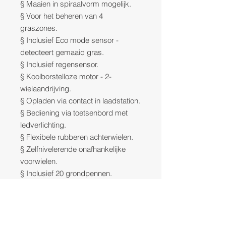
§ Maaien in spiraalvorm mogelijk.
§ Voor het beheren van 4
graszones.
§ Inclusief Eco mode sensor -
detecteert gemaaid gras.
§ Inclusief regensensor.
§ Koolborstelloze motor - 2-
wielaandrijving.
§ Opladen via contact in laadstation.
§ Bediening via toetsenbord met
ledverlichting.
§ Flexibele rubberen achterwielen.
§ Zelfnivelerende onafhankelijke
voorwielen.
§ Inclusief 20 grondpennen.
§ Afmetingen robot (LxBxH) 635 x
464 x 300 mm.
§ Geluidsniveau 63 dB(A).
§ Beschermingsniveau IPx5