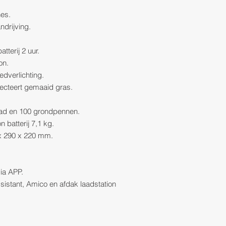
nes.
ndrijving.
tterij 2 uur.
on.
edverlichting.
tecteert gemaaid gras.
aad en 100 grondpennen.
n batterij 7,1 kg.
x 290 x 220 mm.
ia APP.
istant, Amico en afdak laadstation