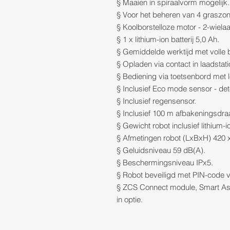
§ Maaien in spiraalvorm mogelijk.
§ Voor het beheren van 4 graszo
§ Koolborstelloze motor - 2-wielaa
§ 1 x lithium-ion batterij 5,0 Ah.
§ Gemiddelde werktijd met volle ba
§ Opladen via contact in laadstati
§ Bediening via toetsenbord met l
§ Inclusief Eco mode sensor - de
§ Inclusief regensensor.
§ Inclusief 100 m afbakeningsdr
§ Gewicht robot inclusief lithium-io
§ Afmetingen robot (LxBxH) 420 
§ Geluidsniveau 59 dB(A).
§ Beschermingsniveau IPx5.
§ Robot beveiligd met PIN-code v
§ ZCS Connect module, Smart Ass
in optie.