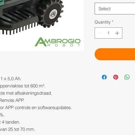
Select
Quantity
*
1 x 5,0 Ah.
ppervlaktes tot 600 m².
kte met afbakeningsdraad.
Remote APP.
oor APP controle en softwareupdates.
5%.
 4 tanden.
van 25 tot 70 mm.