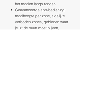
het maaien langs randen.
Geavanceerde app-bediening:
maaihoogte per zone, tijdelijke
verboden zones, gebieden waar
je uit de buurt moet blijven,
geofence-meldingen,
spraakassistent.
Ontworpen, ontwikkeld en
gemaakt in Italië voor superieure
robuustheid en betrouwbaarheid
op lange termijn.
10 jaar connectiviteit inbegrepen.
3 jaar garantie inbegrepen.
Bekroonde STIGA.GO-app voor
intuïtieve bediening.